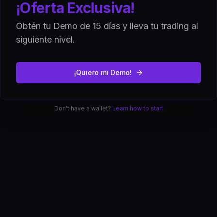
¡Oferta Exclusiva!
Access the Future
Obtén tu Demo de 15 días y lleva tu trading al
Enter from the DEX
siguiente nivel.
¡Quiero mi Demo!
Connect DEX
Don't have a wallet?
Learn how to start